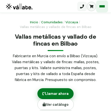
Inicio
/
Comunidades
/
Vizcaya
/
Vallas metálicas y vallado de fincas en Bilbao
Malla electrosoldada
Vallas metálicas y vallado de
fincas en Bilbao
Malla ganadera
Puerta abatible dos hojas
Malla simple torsión
Puerta acceso peatonal
Fabricante en Murcia con envío a Bilbao (Vizcaya).
Vallas metálicas y vallado de fincas: mallas, postes,
Malla triple torsión
Poste malla Hércules
puertas y kits. Vallate suministra mallas, postes,
Panel malla H.
puertas y kits de vallado a toda España desde
Poste malla simple torsión
Alambre de espino galvanizado
fábrica en Murcia. Presupuesto sin compromiso.
Alambre liso galvanizado
Malla ocultación 70 g/m² verde
Llamar ahora
Abrazadera PVC malla H.
Ver catálogo