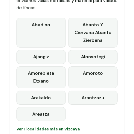
enviamos vallas metálicas y material para vallado
de fincas.
Abadino
Abanto Y
Ciervana Abanto
Zierbena
Ajangiz
Alonsotegi
Amorebieta
Amoroto
Etxano
Arakaldo
Arantzazu
Areatza
Ver 1 localidades más en Vizcaya