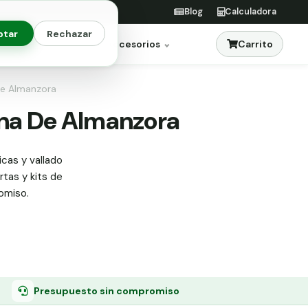
Blog
Calculadora
ptar
Rechazar
Carrito
res
Jardinería
Accesorios
 De Almanzora
una De Almanzora
cas y vallado
rtas y kits de
omiso.
Presupuesto sin compromiso