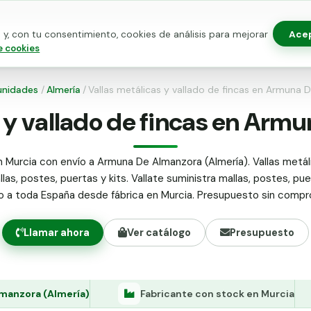
Ace
y, con tu consentimiento, cookies de análisis para mejorar
as para vallado
Kits de vallado
Postes metálicos
Alamb
e cookies
nidades
/
Almería
/
Vallas metálicas y vallado de fincas en Armuna
s y vallado de fincas en Arm
n Murcia con envío a Armuna De Almanzora (Almería). Vallas metáli
llas, postes, puertas y kits. Vallate suministra mallas, postes, pue
do a toda España desde fábrica en Murcia. Presupuesto sin compr
Llamar ahora
Ver catálogo
Presupuesto
manzora (Almería)
Fabricante con stock en Murcia