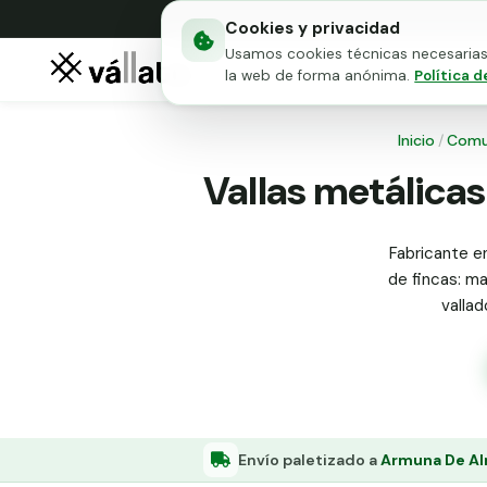
Cookies y privacidad
Usamos cookies técnicas necesarias 
Mallas metálicas
Puert
la web de forma anónima.
Política d
Inicio
/
Comu
Vallas metálica
Fabricante e
de fincas: ma
valla
Envío paletizado a
Armuna De Al