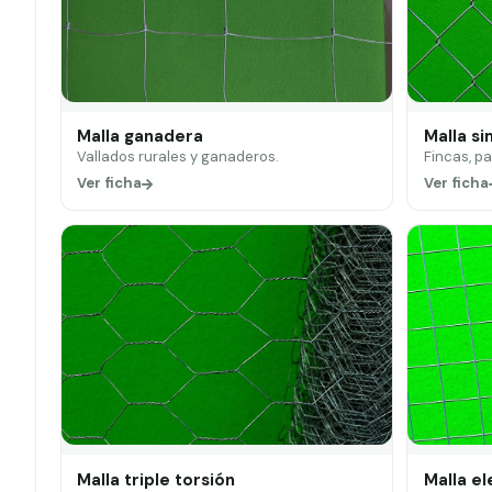
Malla ganadera
Malla si
Vallados rurales y ganaderos.
Fincas, p
Ver ficha
Ver ficha
Malla triple torsión
Malla e