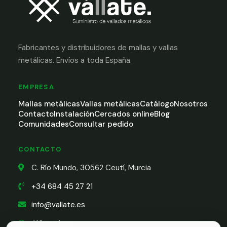
Fabricantes y distribuidores de mallas y vallas
metálicas. Envíos a toda España.
EMPRESA
Mallas metálicas
Vallas metálicas
Catálogo
Nosotros
Contacto
Instalación
Cercados online
Blog
Comunidades
Consultar pedido
CONTACTO
C. Río Mundo, 30562 Ceutí, Murcia
+34 684 45 27 21
info@vallate.es
WhatsApp