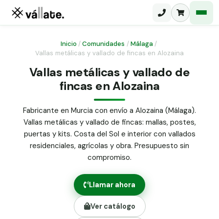
Inicio
/
Comunidades
/
Málaga
/
Vallas metálicas y vallado de fincas en Alozaina
Malla electrosoldada
Vallas metálicas y vallado de
fincas en Alozaina
Malla ganadera
Puerta abatible dos hojas
Malla simple torsión
Puerta acceso peatonal
Fabricante en Murcia con envío a Alozaina (Málaga).
Vallas metálicas y vallado de fincas: mallas, postes,
Malla triple torsión
Poste malla Hércules
puertas y kits. Costa del Sol e interior con vallados
Panel malla H.
residenciales, agrícolas y obra. Presupuesto sin
Poste malla simple torsión
Alambre de espino galvanizado
compromiso.
Alambre liso galvanizado
Malla ocultación 70 g/m² verde
Llamar ahora
Abrazadera PVC malla H.
Ver catálogo