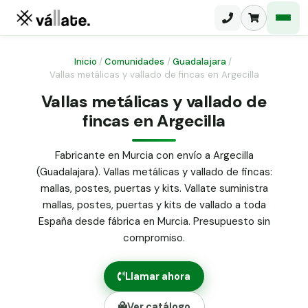
Inicio
/
Comunidades
/
Guadalajara
/
Vallas metálicas y vallado de fincas en Argecilla
Malla electrosoldada
Vallas metálicas y vallado de
fincas en Argecilla
Malla ganadera
Puerta abatible dos hojas
Malla simple torsión
Puerta acceso peatonal
Fabricante en Murcia con envío a Argecilla
(Guadalajara). Vallas metálicas y vallado de fincas:
Malla triple torsión
Poste malla Hércules
mallas, postes, puertas y kits. Vallate suministra
Panel malla H.
mallas, postes, puertas y kits de vallado a toda
Poste malla simple torsión
Alambre de espino galvanizado
España desde fábrica en Murcia. Presupuesto sin
compromiso.
Alambre liso galvanizado
Malla ocultación 70 g/m² verde
Llamar ahora
Abrazadera PVC malla H.
Ver catálogo