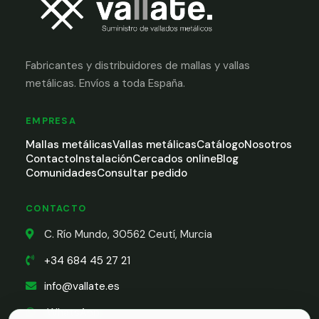
Fabricantes y distribuidores de mallas y vallas
metálicas. Envíos a toda España.
EMPRESA
Mallas metálicas
Vallas metálicas
Catálogo
Nosotros
Contacto
Instalación
Cercados online
Blog
Comunidades
Consultar pedido
CONTACTO
C. Río Mundo, 30562 Ceutí, Murcia
+34 684 45 27 21
info@vallate.es
WhatsApp