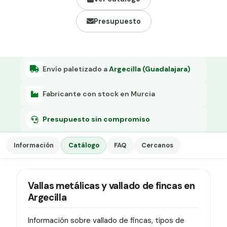
Grapa malla H.
Presupuesto
Grapadora
Grapas a-18
Tensor galvanizado
Envío paletizado a
Argecilla (Guadalajara)
Fabricante con stock en Murcia
Presupuesto sin compromiso
Información
Catálogo
FAQ
Cercanos
Vallas metálicas y vallado de fincas en
Argecilla
Información sobre vallado de fincas, tipos de