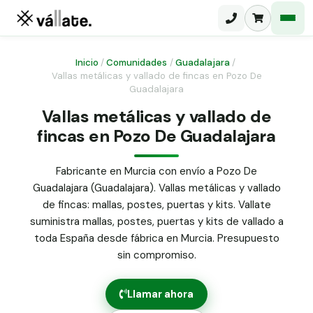
Inicio
/
Comunidades
/
Guadalajara
/
Vallas metálicas y vallado de fincas en Pozo De
Guadalajara
Malla electrosoldada
Vallas metálicas y vallado de
Malla ganadera
Puerta abatible dos hojas
fincas en Pozo De Guadalajara
Malla simple torsión
Puerta acceso peatonal
Fabricante en Murcia con envío a Pozo De
Malla triple torsión
Guadalajara (Guadalajara). Vallas metálicas y vallado
Poste malla Hércules
Panel malla H.
de fincas: mallas, postes, puertas y kits. Vallate
Poste malla simple torsión
suministra mallas, postes, puertas y kits de vallado a
Alambre de espino galvanizado
toda España desde fábrica en Murcia. Presupuesto
Alambre liso galvanizado
sin compromiso.
Malla ocultación 70 g/m² verde
Abrazadera PVC malla H.
Llamar ahora