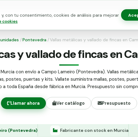
Ace
y, con tu consentimiento, cookies de análisis para mejorar
as para vallado
Kits de vallado
Postes metálicos
Alamb
e cookies
unidades
/
Pontevedra
/
Vallas metálicas y vallado de fincas en C
icas y vallado de fincas en 
 Murcia con envío a Campo Lameiro (Pontevedra). Vallas metálica
as, postes, puertas y kits. Vallate suministra mallas, postes, puer
do a toda España desde fábrica en Murcia. Presupuesto sin compr
Llamar ahora
Ver catálogo
Presupuesto
ro (Pontevedra)
Fabricante con stock en Murcia