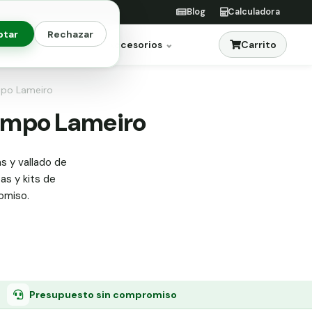
Blog
Calculadora
ptar
Rechazar
Carrito
res
Jardinería
Accesorios
ampo Lameiro
Campo Lameiro
s y vallado de
tas y kits de
omiso.
Presupuesto sin compromiso