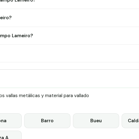
 Campo Lameiro?
eiro?
ampo Lameiro?
 vallas metálicas y material para vallado
ona
Barro
Bueu
Cald
za A