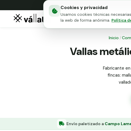
Cookies y privacidad
Usamos cookies técnicas necesarias 
Mallas metálicas
Puert
la web de forma anónima.
Política d
Inicio
/
Com
Vallas metál
Fabricante en
fincas: mall
valla
Envío paletizado a
Campo Lamei