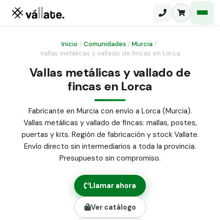
Inicio
/
Comunidades
/
Murcia
/
Vallas metálicas y vallado de fincas en Lorca
Malla electrosoldada
Vallas metálicas y vallado de
fincas en Lorca
Malla ganadera
Puerta abatible dos hojas
Malla simple torsión
Puerta acceso peatonal
Fabricante en Murcia con envío a Lorca (Murcia).
Vallas metálicas y vallado de fincas: mallas, postes,
Malla triple torsión
Poste malla Hércules
puertas y kits. Región de fabricación y stock Vallate.
Panel malla H.
Envío directo sin intermediarios a toda la provincia.
Poste malla simple torsión
Alambre de espino galvanizado
Presupuesto sin compromiso.
Alambre liso galvanizado
Malla ocultación 70 g/m² verde
Llamar ahora
Abrazadera PVC malla H.
Ver catálogo