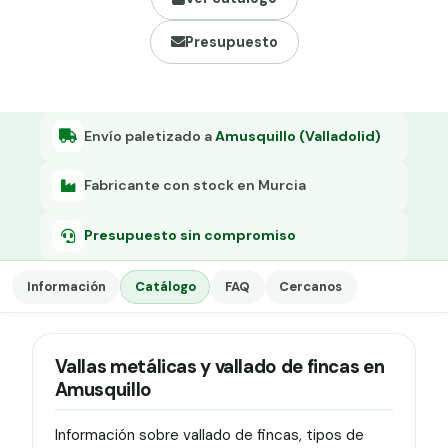
Grapa malla H.
Presupuesto
Grapadora
Grapas a-18
Tensor galvanizado
Envío paletizado a
Amusquillo (Valladolid)
Fabricante con stock en Murcia
Presupuesto sin compromiso
Información
Catálogo
FAQ
Cercanos
Vallas metálicas y vallado de fincas en
Amusquillo
Información sobre vallado de fincas, tipos de