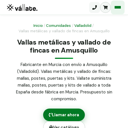
Inicio
/
Comunidades
/
Valladolid
/
Vallas metálicas y vallado de fincas en Amusquillo
Malla electrosoldada
Vallas metálicas y vallado de
fincas en Amusquillo
Malla ganadera
Puerta abatible dos hojas
Malla simple torsión
Puerta acceso peatonal
Fabricante en Murcia con envío a Amusquillo
(Valladolid). Vallas metálicas y vallado de fincas:
Malla triple torsión
Poste malla Hércules
mallas, postes, puertas y kits. Vallate suministra
Panel malla H.
mallas, postes, puertas y kits de vallado a toda
Poste malla simple torsión
Alambre de espino galvanizado
España desde fábrica en Murcia. Presupuesto sin
compromiso.
Alambre liso galvanizado
Malla ocultación 70 g/m² verde
Llamar ahora
Abrazadera PVC malla H.
Ver catálogo