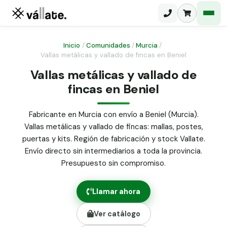
Inicio
/
Comunidades
/
Murcia
/
Vallas metálicas y vallado de fincas en Beniel
Malla electrosoldada
Vallas metálicas y vallado de
fincas en Beniel
Malla ganadera
Puerta abatible dos hojas
Malla simple torsión
Puerta acceso peatonal
Fabricante en Murcia con envío a Beniel (Murcia).
Vallas metálicas y vallado de fincas: mallas, postes,
Malla triple torsión
Poste malla Hércules
puertas y kits. Región de fabricación y stock Vallate.
Panel malla H.
Envío directo sin intermediarios a toda la provincia.
Poste malla simple torsión
Alambre de espino galvanizado
Presupuesto sin compromiso.
Alambre liso galvanizado
Malla ocultación 70 g/m² verde
Llamar ahora
Abrazadera PVC malla H.
Ver catálogo