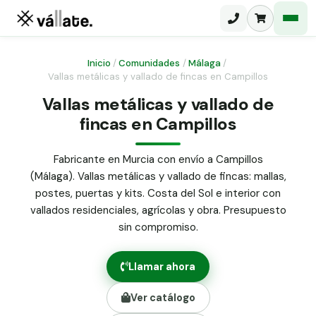
Inicio
/
Comunidades
/
Málaga
/
Vallas metálicas y vallado de fincas en Campillos
Malla electrosoldada
Vallas metálicas y vallado de
fincas en Campillos
Malla ganadera
Puerta abatible dos hojas
Malla simple torsión
Puerta acceso peatonal
Fabricante en Murcia con envío a Campillos
(Málaga). Vallas metálicas y vallado de fincas: mallas,
Malla triple torsión
Poste malla Hércules
postes, puertas y kits. Costa del Sol e interior con
Panel malla H.
vallados residenciales, agrícolas y obra. Presupuesto
Poste malla simple torsión
Alambre de espino galvanizado
sin compromiso.
Alambre liso galvanizado
Malla ocultación 70 g/m² verde
Llamar ahora
Abrazadera PVC malla H.
Ver catálogo