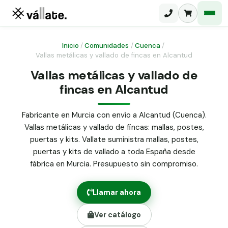
Inicio
/
Comunidades
/
Cuenca
/
Vallas metálicas y vallado de fincas en Alcantud
Malla electrosoldada
Vallas metálicas y vallado de
fincas en Alcantud
Malla ganadera
Puerta abatible dos hojas
Malla simple torsión
Puerta acceso peatonal
Fabricante en Murcia con envío a Alcantud (Cuenca).
Vallas metálicas y vallado de fincas: mallas, postes,
Malla triple torsión
Poste malla Hércules
puertas y kits. Vallate suministra mallas, postes,
Panel malla H.
puertas y kits de vallado a toda España desde
Poste malla simple torsión
Alambre de espino galvanizado
fábrica en Murcia. Presupuesto sin compromiso.
Alambre liso galvanizado
Malla ocultación 70 g/m² verde
Llamar ahora
Abrazadera PVC malla H.
Ver catálogo