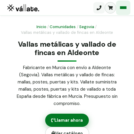
Inicio
/
Comunidades
/
Segovia
/
Vallas metálicas y vallado de fincas en Aldeonte
Malla electrosoldada
Vallas metálicas y vallado de
fincas en Aldeonte
Malla ganadera
Puerta abatible dos hojas
Malla simple torsión
Puerta acceso peatonal
Fabricante en Murcia con envío a Aldeonte
(Segovia). Vallas metálicas y vallado de fincas:
Malla triple torsión
Poste malla Hércules
mallas, postes, puertas y kits. Vallate suministra
Panel malla H.
mallas, postes, puertas y kits de vallado a toda
Poste malla simple torsión
Alambre de espino galvanizado
España desde fábrica en Murcia. Presupuesto sin
compromiso.
Alambre liso galvanizado
Malla ocultación 70 g/m² verde
Llamar ahora
Abrazadera PVC malla H.
Ver catálogo