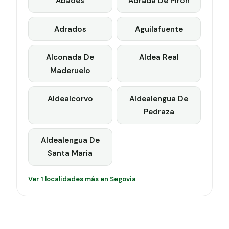
Abades
Adrada De Piron
Adrados
Aguilafuente
Alconada De
Aldea Real
Maderuelo
Aldealcorvo
Aldealengua De
Pedraza
Aldealengua De
Santa Maria
Ver 1 localidades más en Segovia