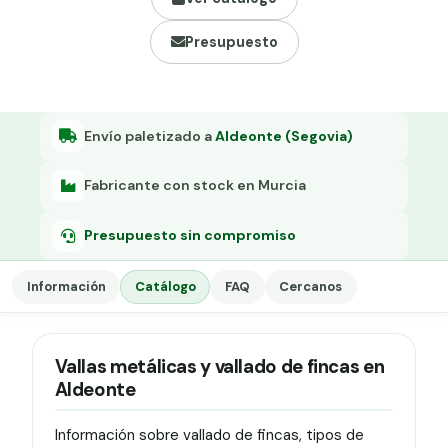
Grapa malla H.
Presupuesto
Grapadora
Grapas a-18
Tensor galvanizado
Envío paletizado a
Aldeonte (Segovia)
Fabricante con stock en Murcia
Presupuesto sin compromiso
Información
Catálogo
FAQ
Cercanos
Vallas metálicas y vallado de fincas en
Aldeonte
Información sobre vallado de fincas, tipos de