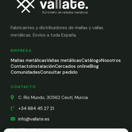
Fabricantes y distribuidores de mallas y vallas
metálicas. Envíos a toda España.
EMPRESA
Mallas metálicas
Vallas metálicas
Catálogo
Nosotros
Contacto
Instalación
Cercados online
Blog
Comunidades
Consultar pedido
CONTACTO
C. Río Mundo, 30562 Ceutí, Murcia
+34 684 45 27 21
info@vallate.es
WhatsApp