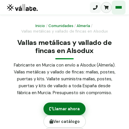
Inicio
/
Comunidades
/
Almería
/
Vallas metálicas y vallado de fincas en Alsodux
Malla electrosoldada
Vallas metálicas y vallado de
fincas en Alsodux
Malla ganadera
Puerta abatible dos hojas
Malla simple torsión
Puerta acceso peatonal
Fabricante en Murcia con envío a Alsodux (Almería).
Vallas metálicas y vallado de fincas: mallas, postes,
Malla triple torsión
Poste malla Hércules
puertas y kits. Vallate suministra mallas, postes,
Panel malla H.
puertas y kits de vallado a toda España desde
Poste malla simple torsión
Alambre de espino galvanizado
fábrica en Murcia. Presupuesto sin compromiso.
Alambre liso galvanizado
Malla ocultación 70 g/m² verde
Llamar ahora
Abrazadera PVC malla H.
Ver catálogo