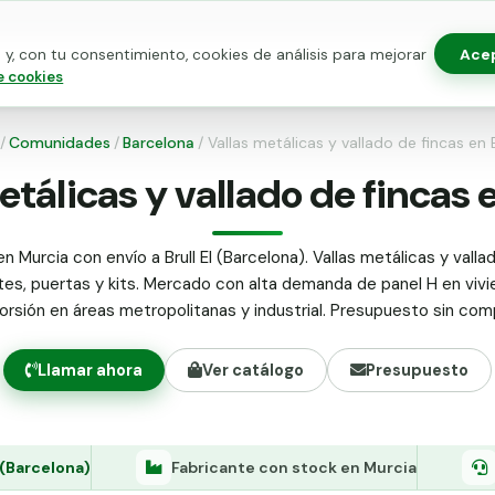
Ace
y, con tu consentimiento, cookies de análisis para mejorar
as para vallado
Kits de vallado
Postes metálicos
Alamb
e cookies
/
Comunidades
/
Barcelona
/
Vallas metálicas y vallado de fincas en B
tálicas y vallado de fincas e
n Murcia con envío a Brull El (Barcelona). Vallas metálicas y valla
tes, puertas y kits. Mercado con alta demanda de panel H en vivi
orsión en áreas metropolitanas y industrial. Presupuesto sin co
Llamar ahora
Ver catálogo
Presupuesto
l (Barcelona)
Fabricante con stock en Murcia