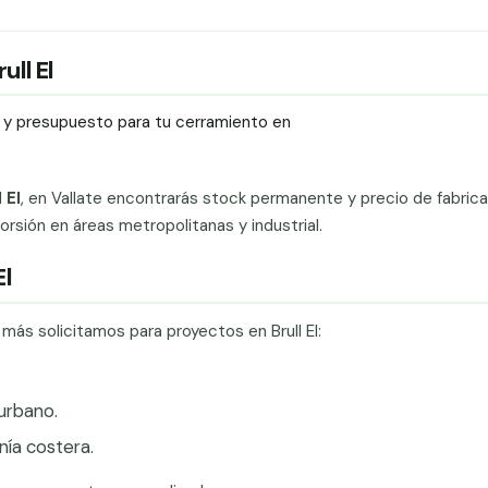
ull El
ío y presupuesto para tu cerramiento en
 El
, en Vallate encontrarás stock permanente y precio de fabric
rsión en áreas metropolitanas y industrial.
El
más solicitamos para proyectos en Brull El:
.
urbano.
ía costera.