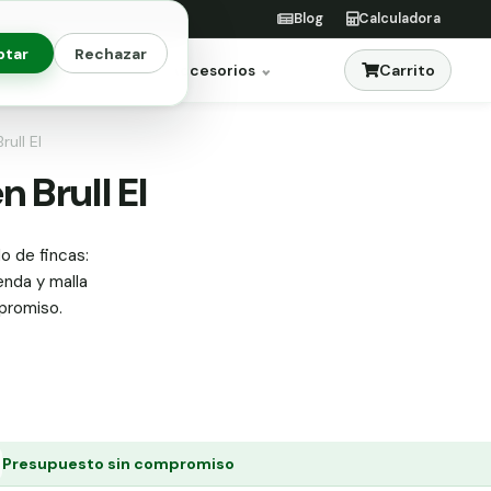
Blog
Calculadora
ptar
Rechazar
Carrito
res
Jardinería
Accesorios
rull El
n Brull El
do de fincas:
enda y malla
mpromiso.
Presupuesto sin compromiso