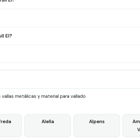
ull El?
l El?
allas metálicas y material para vallado
freda
Alella
Alpens
Ame
V