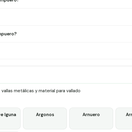
 Ampuero?
mpuero?
allas metálicas y material para vallado
e Iguna
Argonos
Arnuero
Ar