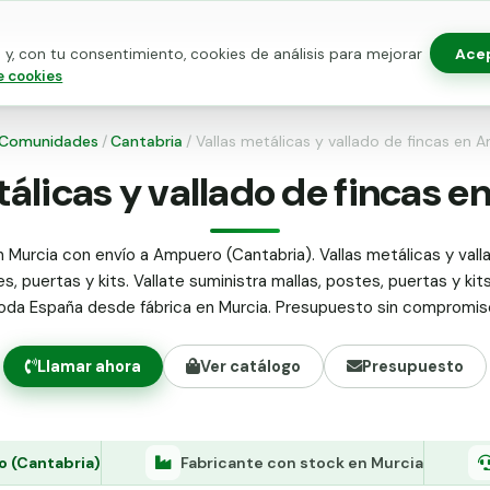
Ace
y, con tu consentimiento, cookies de análisis para mejorar
as para vallado
Kits de vallado
Postes metálicos
Alamb
e cookies
Comunidades
/
Cantabria
/
Vallas metálicas y vallado de fincas en
tálicas y vallado de fincas 
 Murcia con envío a Ampuero (Cantabria). Vallas metálicas y vall
s, puertas y kits. Vallate suministra mallas, postes, puertas y kit
oda España desde fábrica en Murcia. Presupuesto sin compromis
Llamar ahora
Ver catálogo
Presupuesto
 (Cantabria)
Fabricante con stock en Murcia