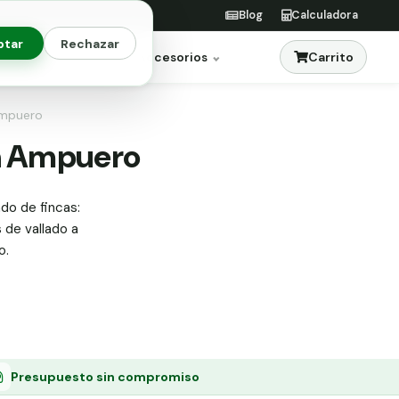
Blog
Calculadora
ptar
Rechazar
Carrito
res
Jardinería
Accesorios
 Ampuero
en Ampuero
ado de fincas:
s de vallado a
o.
Presupuesto sin compromiso