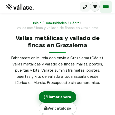
Inicio
/
Comunidades
/
Cádiz
/
Vallas metálicas y vallado de fincas en Grazalema
Malla electrosoldada
Vallas metálicas y vallado de
fincas en Grazalema
Malla ganadera
Puerta abatible dos hojas
Malla simple torsión
Puerta acceso peatonal
Fabricante en Murcia con envío a Grazalema (Cádiz).
Vallas metálicas y vallado de fincas: mallas, postes,
Malla triple torsión
Poste malla Hércules
puertas y kits. Vallate suministra mallas, postes,
Panel malla H.
puertas y kits de vallado a toda España desde
Poste malla simple torsión
Alambre de espino galvanizado
fábrica en Murcia. Presupuesto sin compromiso.
Alambre liso galvanizado
Malla ocultación 70 g/m² verde
Llamar ahora
Abrazadera PVC malla H.
Ver catálogo