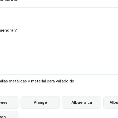
Almendral?
mendral?
las metálicas y material para vallado de
ones
Alange
Albuera La
Alb
cen