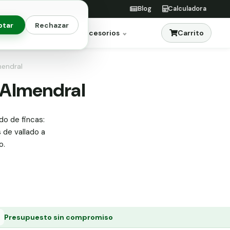
Blog
Calculadora
ptar
Rechazar
Carrito
res
Jardinería
Accesorios
mendral
n Almendral
do de fincas:
s de vallado a
o.
Presupuesto sin compromiso