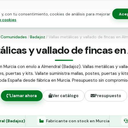
Ace
y, con tu consentimiento, cookies de análisis para mejorar
as para vallado
Kits de vallado
Postes metálicos
Alamb
e cookies
Comunidades
/
Badajoz
/
Vallas metálicas y vallado de fincas en Al
álicas y vallado de fincas e
n Murcia con envío a Almendral (Badajoz). Vallas metálicas y valla
s, puertas y kits. Vallate suministra mallas, postes, puertas y kit
oda España desde fábrica en Murcia. Presupuesto sin compromis
Llamar ahora
Ver catálogo
Presupuesto
al (Badajoz)
Fabricante con stock en Murcia