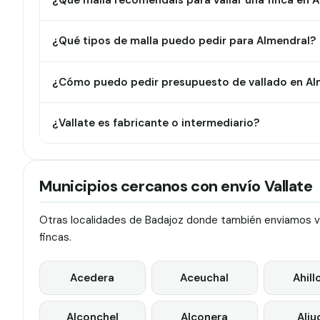
¿Qué malla recomendáis para vallar una finca en 
¿Qué tipos de malla puedo pedir para Almendral?
¿Cómo puedo pedir presupuesto de vallado en Al
¿Vallate es fabricante o intermediario?
Municipios cercanos con envío Vallate
Otras localidades de Badajoz donde también enviamos val
fincas.
Acedera
Aceuchal
Ahill
Alconchel
Alconera
Alju