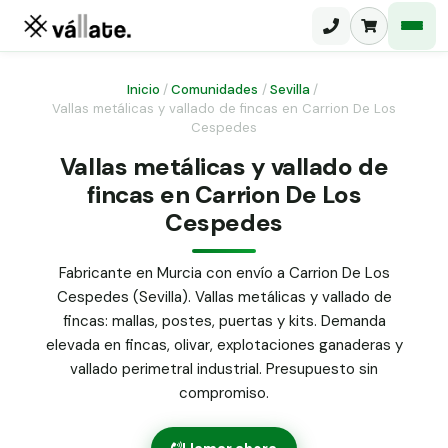
Inicio
/
Comunidades
/
Sevilla
/
Vallas metálicas y vallado de fincas en Carrion De Los
Cespedes
Malla electrosoldada
Vallas metálicas y vallado de
Malla ganadera
Puerta abatible dos hojas
fincas en Carrion De Los
Malla simple torsión
Cespedes
Puerta acceso peatonal
Malla triple torsión
Fabricante en Murcia con envío a Carrion De Los
Poste malla Hércules
Panel malla H.
Cespedes (Sevilla). Vallas metálicas y vallado de
Poste malla simple torsión
fincas: mallas, postes, puertas y kits. Demanda
Alambre de espino galvanizado
elevada en fincas, olivar, explotaciones ganaderas y
Alambre liso galvanizado
vallado perimetral industrial. Presupuesto sin
Malla ocultación 70 g/m² verde
compromiso.
Abrazadera PVC malla H.