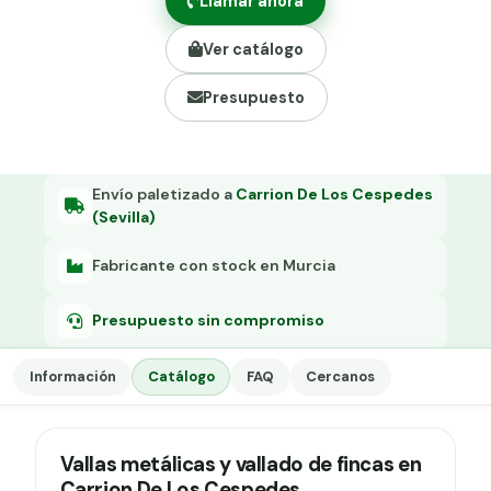
Llamar ahora
Grapa malla H.
Ver catálogo
Grapadora
Presupuesto
Grapas a-18
Tensor galvanizado
Envío paletizado a
Carrion De Los Cespedes
(Sevilla)
Fabricante con stock en Murcia
Presupuesto sin compromiso
Información
Catálogo
FAQ
Cercanos
Vallas metálicas y vallado de fincas en
Carrion De Los Cespedes