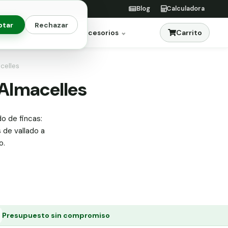
Blog
Calculadora
ptar
Rechazar
Carrito
res
Jardinería
Accesorios
celles
 Almacelles
do de fincas:
s de vallado a
o.
Presupuesto sin compromiso