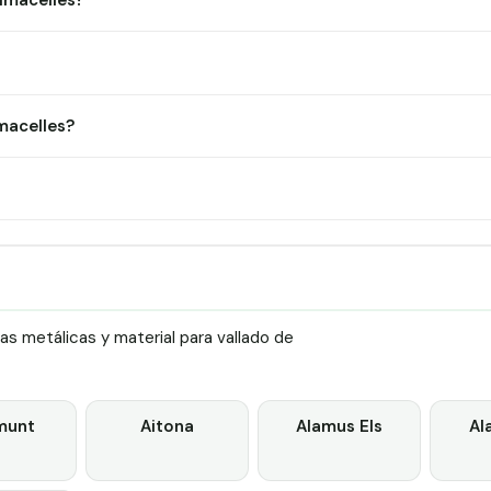
Almacelles?
macelles?
as metálicas y material para vallado de
munt
Aitona
Alamus Els
Al