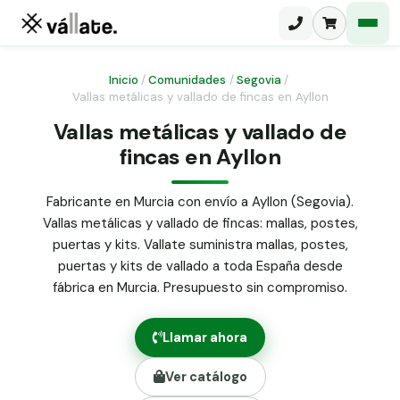
Inicio
/
Comunidades
/
Segovia
/
Vallas metálicas y vallado de fincas en Ayllon
Malla electrosoldada
Vallas metálicas y vallado de
fincas en Ayllon
Malla ganadera
Puerta abatible dos hojas
Malla simple torsión
Puerta acceso peatonal
Fabricante en Murcia con envío a Ayllon (Segovia).
Vallas metálicas y vallado de fincas: mallas, postes,
Malla triple torsión
Poste malla Hércules
puertas y kits. Vallate suministra mallas, postes,
Panel malla H.
puertas y kits de vallado a toda España desde
Poste malla simple torsión
Alambre de espino galvanizado
fábrica en Murcia. Presupuesto sin compromiso.
Alambre liso galvanizado
Malla ocultación 70 g/m² verde
Llamar ahora
Abrazadera PVC malla H.
Ver catálogo