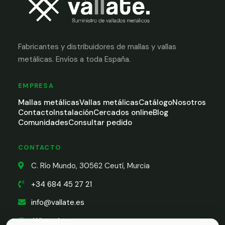
Fabricantes y distribuidores de mallas y vallas
metálicas. Envíos a toda España.
EMPRESA
Mallas metálicas
Vallas metálicas
Catálogo
Nosotros
Contacto
Instalación
Cercados online
Blog
Comunidades
Consultar pedido
CONTACTO
C. Río Mundo, 30562 Ceutí, Murcia
+34 684 45 27 21
info@vallate.es
WhatsApp