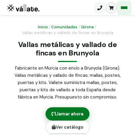
Inicio
/
Comunidades
/
Girona
/
Vallas metálicas y vallado de fincas en Brunyola
Malla electrosoldada
Vallas metálicas y vallado de
fincas en Brunyola
Malla ganadera
Puerta abatible dos hojas
Malla simple torsión
Puerta acceso peatonal
Fabricante en Murcia con envío a Brunyola (Girona).
Vallas metálicas y vallado de fincas: mallas, postes,
Malla triple torsión
Poste malla Hércules
puertas y kits. Vallate suministra mallas, postes,
Panel malla H.
puertas y kits de vallado a toda España desde
Poste malla simple torsión
Alambre de espino galvanizado
fábrica en Murcia. Presupuesto sin compromiso.
Alambre liso galvanizado
Malla ocultación 70 g/m² verde
Llamar ahora
Abrazadera PVC malla H.
Ver catálogo