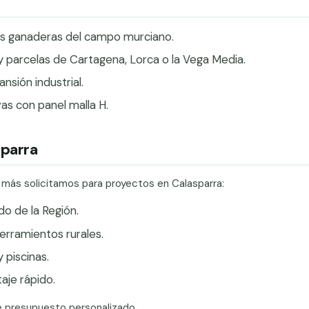
nes ganaderas del campo murciano.
 y parcelas de Cartagena, Lorca o la Vega Media.
sión industrial.
vas con panel malla H.
sparra
e más solicitamos para proyectos en Calasparra:
do de la Región.
erramientos rurales.
 piscinas.
je rápido.
e presupuesto personalizado.