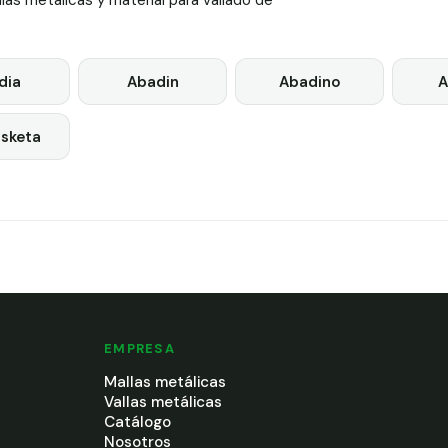
as metálicas y material para vallado de
dia
Abadin
Abadino
A
isketa
EMPRESA
Mallas metálicas
Vallas metálicas
Catálogo
Nosotros