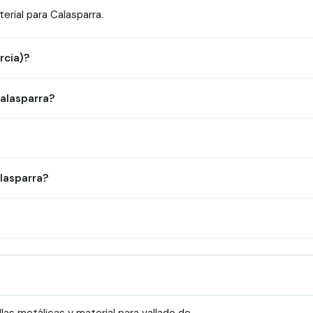
rial para Calasparra.
rcia)?
Calasparra?
?
lasparra?