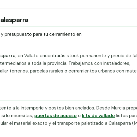
Calasparra
ío y presupuesto para tu cerramiento en
asparra
, en Vallate encontrarás stock permanente y precio de fa
ntermediarios a toda la provincia. Trabajamos con instaladores,
llar terrenos, parcelas rurales o cerramientos urbanos con materi
stente a la intemperie y postes bien anclados. Desde Murcia pre
, si lo necesitas,
puertas de acceso
o
kits de vallado
listos par
cular el material exacto y el transporte paletizado a Calasparra (M