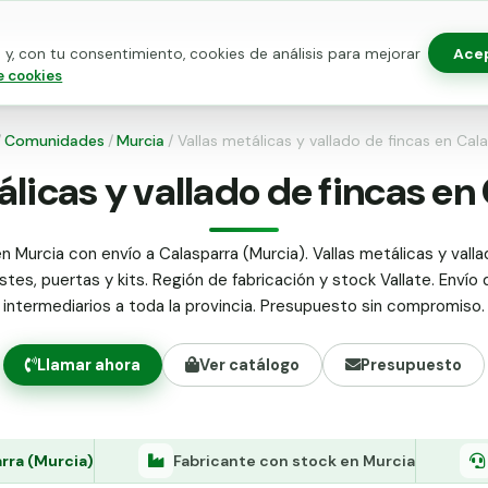
Ace
y, con tu consentimiento, cookies de análisis para mejorar
as para vallado
Kits de vallado
Postes metálicos
Alamb
e cookies
/
Comunidades
/
Murcia
/
Vallas metálicas y vallado de fincas en Cal
álicas y vallado de fincas en
n Murcia con envío a Calasparra (Murcia). Vallas metálicas y valla
stes, puertas y kits. Región de fabricación y stock Vallate. Envío 
intermediarios a toda la provincia. Presupuesto sin compromiso.
Llamar ahora
Ver catálogo
Presupuesto
rra (Murcia)
Fabricante con stock en Murcia