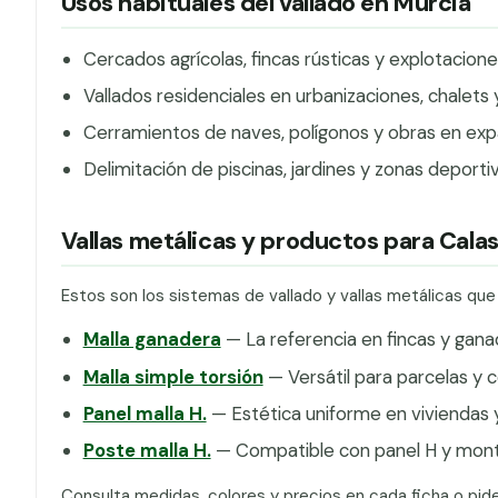
Usos habituales del vallado en Murcia
Cercados agrícolas, fincas rústicas y explotacio
Vallados residenciales en urbanizaciones, chalets
Cerramientos de naves, polígonos y obras en expan
Delimitación de piscinas, jardines y zonas deporti
Vallas metálicas y productos para Cala
Estos son los sistemas de vallado y vallas metálicas qu
Malla ganadera
— La referencia en fincas y gana
Malla simple torsión
— Versátil para parcelas y c
Panel malla H.
— Estética uniforme en viviendas y
Poste malla H.
— Compatible con panel H y monta
Consulta medidas, colores y precios en cada ficha o pid