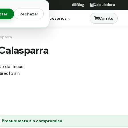
Blog
Calculadora
ptar
Rechazar
Carrito
res
Jardinería
Accesorios
asparra
 Calasparra
do de fincas:
directo sin
Presupuesto sin compromiso