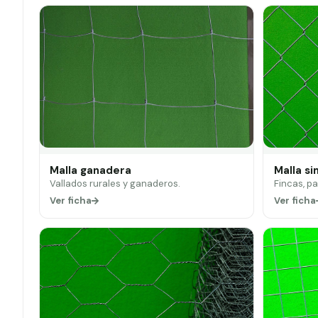
Malla ganadera
Malla si
Vallados rurales y ganaderos.
Fincas, p
Ver ficha
Ver ficha