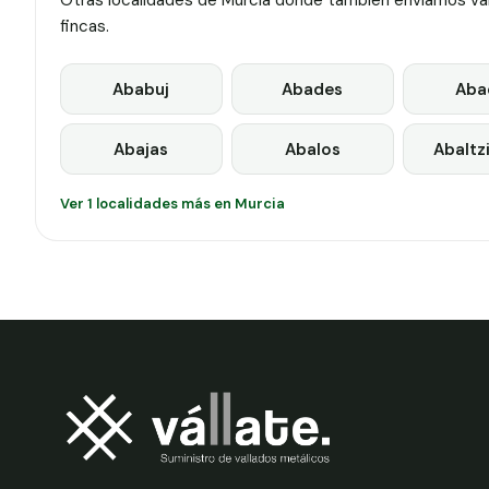
Otras localidades de Murcia donde también enviamos vall
fincas.
Ababuj
Abades
Aba
Abajas
Abalos
Abaltz
Ver 1 localidades más en Murcia