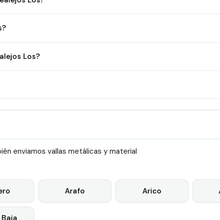
ealejos Los?
s?
alejos Los?
én enviamos vallas metálicas y material
ero
Arafo
Arico
 Baja