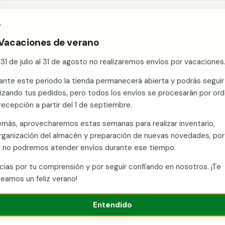

Ace
y, con tu consentimiento, cookies de análisis para mejorar
as para vallado
Kits de vallado
Postes metálicos
Alamb
e cookies
 Vacaciones de verano
 31 de julio al 31 de agosto no realizaremos envíos por vacaciones
dades
/
Santa Cruz de Tenerife
/
Vallas metálicas y vallado de fincas
ante este periodo la tienda permanecerá abierta y podrás seguir
licas y vallado de fincas en 
lizando tus pedidos, pero todos los envíos se procesarán por or
recepción a partir del 1 de septiembre.
n Murcia con envío a Realejos Los (Santa Cruz de Tenerife). Valla
más, aprovecharemos estas semanas para realizar inventario,
ncas: mallas, postes, puertas y kits. Islas con condiciones de hum
rganización del almacén y preparación de nuevas novedades, por
 buena galvanización y acabados protegidos. Presupuesto sin 
 no podremos atender envíos durante ese tiempo.
cias por tu comprensión y por seguir confiando en nosotros. ¡Te
Llamar ahora
Ver catálogo
Presupuesto
eamos un feliz verano!
Entendido
nta Cruz de Tenerife)
Fabricante con stock en Murcia