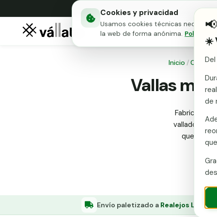
Cookies y privacidad

Usamos cookies técnicas necesarias 
Mallas metálicas
Puert
la web de forma anónima.
Política d
☀️
Del
Inicio
/
Comuni
Dur
Vallas metá
rea
de 
Fabricante e
Ade
vallado de fi
reo
que exigen
que
Gra
des
Envío paletizado a
Realejos Los (Sa