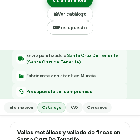
Llamar ahora
Grapa malla H.
Ver catálogo
Grapadora
Presupuesto
Grapas a-18
Tensor galvanizado
Envío paletizado a
Santa Cruz De Tenerife
(Santa Cruz de Tenerife)
Fabricante con stock en Murcia
Presupuesto sin compromiso
Información
Catálogo
FAQ
Cercanos
Vallas metálicas y vallado de fincas en
Santa Cruz De Tenerife