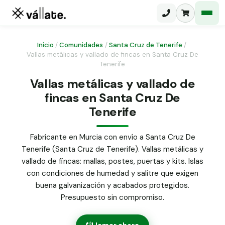
Inicio
/
Comunidades
/
Santa Cruz de Tenerife
/
Vallas metálicas y vallado de fincas en Santa Cruz De
Tenerife
Malla electrosoldada
Vallas metálicas y vallado de
Malla ganadera
Puerta abatible dos hojas
fincas en Santa Cruz De
Malla simple torsión
Tenerife
Puerta acceso peatonal
Malla triple torsión
Fabricante en Murcia con envío a Santa Cruz De
Poste malla Hércules
Panel malla H.
Tenerife (Santa Cruz de Tenerife). Vallas metálicas y
Poste malla simple torsión
vallado de fincas: mallas, postes, puertas y kits. Islas
Alambre de espino galvanizado
con condiciones de humedad y salitre que exigen
Alambre liso galvanizado
buena galvanización y acabados protegidos.
Malla ocultación 70 g/m² verde
Presupuesto sin compromiso.
Abrazadera PVC malla H.