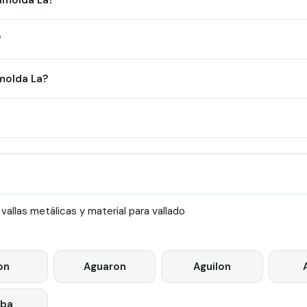
Almolda La?
?
molda La?
llas metálicas y material para vallado
on
Aguaron
Aguilon
rba