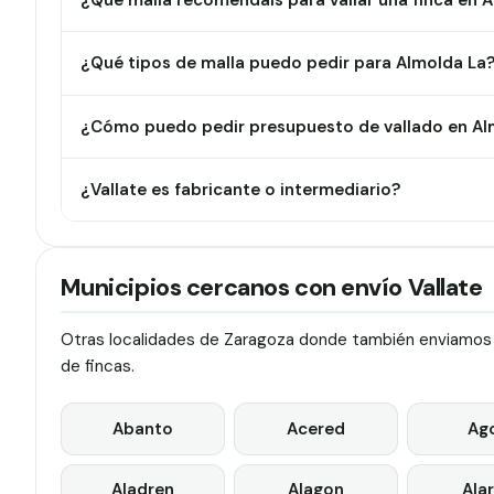
¿Qué malla recomendáis para vallar una finca en 
¿Qué tipos de malla puedo pedir para Almolda La
¿Cómo puedo pedir presupuesto de vallado en Al
¿Vallate es fabricante o intermediario?
Municipios cercanos con envío Vallate
Otras localidades de Zaragoza donde también enviamos va
de fincas.
Abanto
Acered
Ag
Aladren
Alagon
Ala