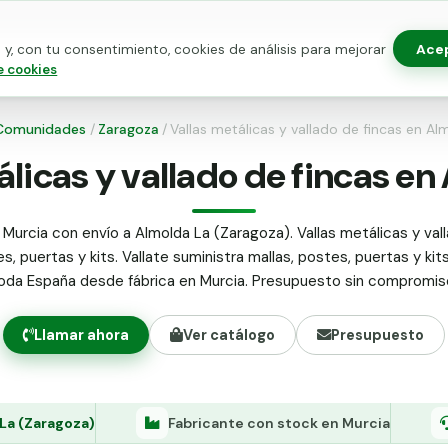
Ace
y, con tu consentimiento, cookies de análisis para mejorar
as para vallado
Kits de vallado
Postes metálicos
Alamb
e cookies
Comunidades
/
Zaragoza
/
Vallas metálicas y vallado de fincas en Al
álicas y vallado de fincas en
 Murcia con envío a Almolda La (Zaragoza). Vallas metálicas y vall
s, puertas y kits. Vallate suministra mallas, postes, puertas y kit
oda España desde fábrica en Murcia. Presupuesto sin compromis
Llamar ahora
Ver catálogo
Presupuesto
La (Zaragoza)
Fabricante con stock en Murcia