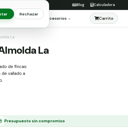
Blog
Calculadora
ptar
Rechazar
Carrito
res
Jardinería
Accesorios
molda La
 Almolda La
ado de fincas:
s de vallado a
o.
Presupuesto sin compromiso