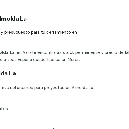
Almolda La
ío y presupuesto para tu cerramiento en
olda La
, en Vallate encontrarás stock permanente y precio de fa
ado a toda España desde fábrica en Murcia.
lda La
e más solicitamos para proyectos en Almolda La:
tos.