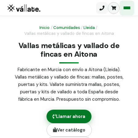
Inicio
/
Comunidades
/
Lleida
/
Vallas metálicas y vallado de fincas en Aitona
Malla electrosoldada
Vallas metálicas y vallado de
fincas en Aitona
Malla ganadera
Puerta abatible dos hojas
Malla simple torsión
Puerta acceso peatonal
Fabricante en Murcia con envío a Aitona (Lleida).
Vallas metálicas y vallado de fincas: mallas, postes,
Malla triple torsión
Poste malla Hércules
puertas y kits. Vallate suministra mallas, postes,
Panel malla H.
puertas y kits de vallado a toda España desde
Poste malla simple torsión
Alambre de espino galvanizado
fábrica en Murcia. Presupuesto sin compromiso.
Alambre liso galvanizado
Malla ocultación 70 g/m² verde
Llamar ahora
Abrazadera PVC malla H.
Ver catálogo