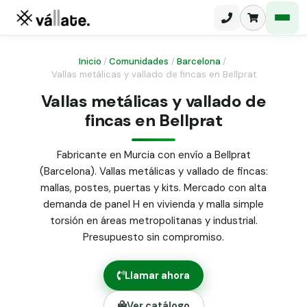
Inicio
/
Comunidades
/
Barcelona
/
Vallas metálicas y vallado de fincas en Bellprat
Malla electrosoldada
Vallas metálicas y vallado de
fincas en Bellprat
Malla ganadera
Puerta abatible dos hojas
Malla simple torsión
Puerta acceso peatonal
Fabricante en Murcia con envío a Bellprat
(Barcelona). Vallas metálicas y vallado de fincas:
Malla triple torsión
Poste malla Hércules
mallas, postes, puertas y kits. Mercado con alta
Panel malla H.
demanda de panel H en vivienda y malla simple
Poste malla simple torsión
Alambre de espino galvanizado
torsión en áreas metropolitanas y industrial.
Presupuesto sin compromiso.
Alambre liso galvanizado
Malla ocultación 70 g/m² verde
Llamar ahora
Abrazadera PVC malla H.
Ver catálogo