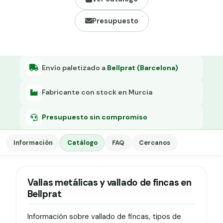
Grapa malla H.
Presupuesto
Grapadora
Grapas a-18
Tensor galvanizado
Envío paletizado a
Bellprat (Barcelona)
Fabricante con stock en Murcia
Presupuesto sin compromiso
Información
Catálogo
FAQ
Cercanos
Vallas metálicas y vallado de fincas en
Bellprat
Información sobre vallado de fincas, tipos de