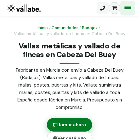
Inicio
/
Comunidades
/
Badajoz
/
Vallas metálicas y vallado de fincas en Cabeza Del Buey
Malla electrosoldada
Vallas metálicas y vallado de
fincas en Cabeza Del Buey
Malla ganadera
Puerta abatible dos hojas
Malla simple torsión
Puerta acceso peatonal
Fabricante en Murcia con envío a Cabeza Del Buey
(Badajoz). Vallas metálicas y vallado de fincas:
Malla triple torsión
Poste malla Hércules
mallas, postes, puertas y kits. Vallate suministra
Panel malla H.
mallas, postes, puertas y kits de vallado a toda
Poste malla simple torsión
Alambre de espino galvanizado
España desde fábrica en Murcia. Presupuesto sin
compromiso.
Alambre liso galvanizado
Malla ocultación 70 g/m² verde
Llamar ahora
Abrazadera PVC malla H.
Ver catálogo