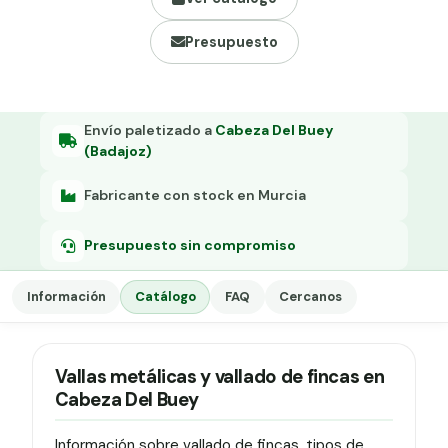
Grapa malla H.
Presupuesto
Grapadora
Grapas a-18
Tensor galvanizado
Envío paletizado a
Cabeza Del Buey
(Badajoz)
Fabricante con stock en Murcia
Presupuesto sin compromiso
Información
Catálogo
FAQ
Cercanos
Vallas metálicas y vallado de fincas en
Cabeza Del Buey
Información sobre vallado de fincas, tipos de