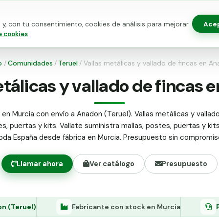
Ace
y, con tu consentimiento, cookies de análisis para mejorar
as para vallado
Kits de vallado
Postes metálicos
Alamb
e cookies
o
/
Comunidades
/
Teruel
/
Vallas metálicas y vallado de fincas en A
tálicas y vallado de fincas
 en Murcia con envío a Anadon (Teruel). Vallas metálicas y vallado
s, puertas y kits. Vallate suministra mallas, postes, puertas y kit
oda España desde fábrica en Murcia. Presupuesto sin compromis
Llamar ahora
Ver catálogo
Presupuesto
n (Teruel)
Fabricante con stock en Murcia