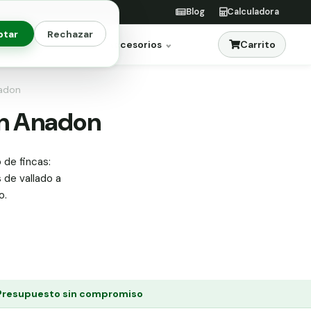
Blog
Calculadora
ptar
Rechazar
Carrito
res
Jardinería
Accesorios
nadon
 en Anadon
 de fincas:
s de vallado a
o.
Presupuesto sin compromiso