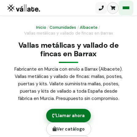
Inicio
/
Comunidades
/
Albacete
/
Vallas metálicas y vallado de fincas en Barrax
Malla electrosoldada
Vallas metálicas y vallado de
fincas en Barrax
Malla ganadera
Puerta abatible dos hojas
Malla simple torsión
Puerta acceso peatonal
Fabricante en Murcia con envío a Barrax (Albacete).
Vallas metálicas y vallado de fincas: mallas, postes,
Malla triple torsión
Poste malla Hércules
puertas y kits. Vallate suministra mallas, postes,
Panel malla H.
puertas y kits de vallado a toda España desde
Poste malla simple torsión
Alambre de espino galvanizado
fábrica en Murcia. Presupuesto sin compromiso.
Alambre liso galvanizado
Malla ocultación 70 g/m² verde
Llamar ahora
Abrazadera PVC malla H.
Ver catálogo