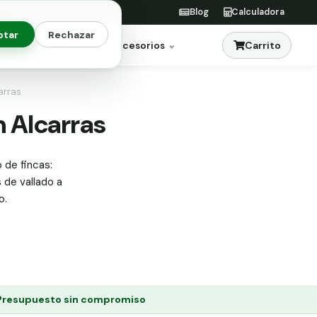
Blog
Calculadora
ptar
Rechazar
Carrito
res
Jardinería
Accesorios
arras
n Alcarras
 de fincas:
s de vallado a
o.
Presupuesto sin compromiso