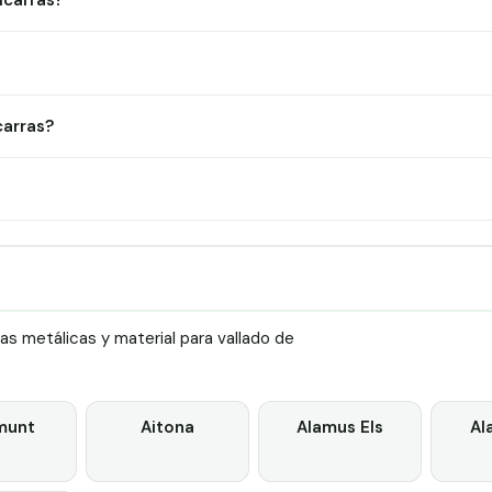
lcarras?
carras?
as metálicas y material para vallado de
munt
Aitona
Alamus Els
Al