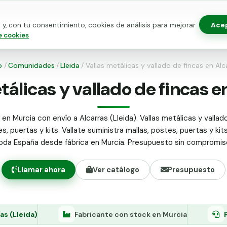
Ace
y, con tu consentimiento, cookies de análisis para mejorar
as para vallado
Kits de vallado
Postes metálicos
Alamb
e cookies
o
/
Comunidades
/
Lleida
/
Vallas metálicas y vallado de fincas en Alc
tálicas y vallado de fincas e
 en Murcia con envío a Alcarras (Lleida). Vallas metálicas y vallado
s, puertas y kits. Vallate suministra mallas, postes, puertas y kit
oda España desde fábrica en Murcia. Presupuesto sin compromis
Llamar ahora
Ver catálogo
Presupuesto
as (Lleida)
Fabricante con stock en Murcia