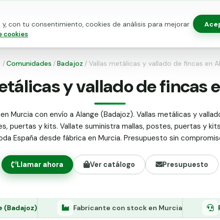
Ace
y, con tu consentimiento, cookies de análisis para mejorar
as para vallado
Kits de vallado
Postes metálicos
Alamb
e cookies
o
/
Comunidades
/
Badajoz
/
Vallas metálicas y vallado de fincas en A
etálicas y vallado de fincas 
en Murcia con envío a Alange (Badajoz). Vallas metálicas y vallad
s, puertas y kits. Vallate suministra mallas, postes, puertas y kit
oda España desde fábrica en Murcia. Presupuesto sin compromis
Llamar ahora
Ver catálogo
Presupuesto
e (Badajoz)
Fabricante con stock en Murcia