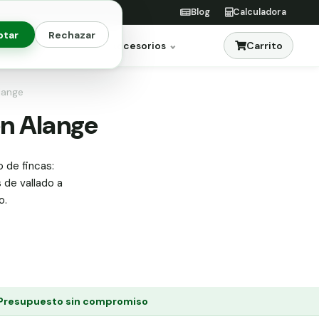
Blog
Calculadora
ptar
Rechazar
Carrito
res
Jardinería
Accesorios
lange
en Alange
o de fincas:
s de vallado a
o.
Presupuesto sin compromiso