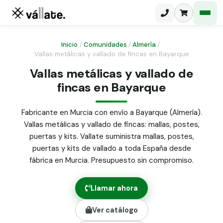
Inicio
/
Comunidades
/
Almería
/
Vallas metálicas y vallado de fincas en Bayarque
Malla electrosoldada
Vallas metálicas y vallado de
fincas en Bayarque
Malla ganadera
Puerta abatible dos hojas
Malla simple torsión
Puerta acceso peatonal
Fabricante en Murcia con envío a Bayarque (Almería).
Vallas metálicas y vallado de fincas: mallas, postes,
Malla triple torsión
Poste malla Hércules
puertas y kits. Vallate suministra mallas, postes,
Panel malla H.
puertas y kits de vallado a toda España desde
Poste malla simple torsión
Alambre de espino galvanizado
fábrica en Murcia. Presupuesto sin compromiso.
Alambre liso galvanizado
Malla ocultación 70 g/m² verde
Llamar ahora
Abrazadera PVC malla H.
Ver catálogo