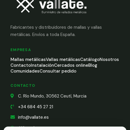
Fabricantes y distribuidores de mallas y vallas
metálicas. Envíos a toda España.
EMPRESA
Mallas metálicas
Vallas metálicas
Catálogo
Nosotros
Contacto
Instalación
Cercados online
Blog
Comunidades
Consultar pedido
CONTACTO
C. Río Mundo, 30562 Ceutí, Murcia
+34 684 45 27 21
info@vallate.es
WhatsApp