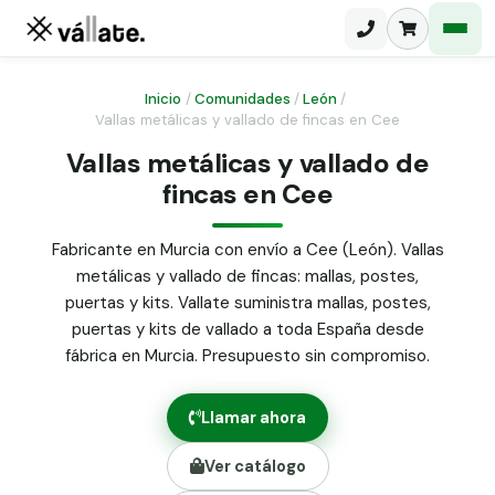
Inicio
/
Comunidades
/
León
/
Vallas metálicas y vallado de fincas en Cee
Malla electrosoldada
Vallas metálicas y vallado de
fincas en Cee
Malla ganadera
Puerta abatible dos hojas
Malla simple torsión
Puerta acceso peatonal
Fabricante en Murcia con envío a Cee (León). Vallas
metálicas y vallado de fincas: mallas, postes,
Malla triple torsión
Poste malla Hércules
puertas y kits. Vallate suministra mallas, postes,
Panel malla H.
puertas y kits de vallado a toda España desde
Poste malla simple torsión
Alambre de espino galvanizado
fábrica en Murcia. Presupuesto sin compromiso.
Alambre liso galvanizado
Malla ocultación 70 g/m² verde
Llamar ahora
Abrazadera PVC malla H.
Ver catálogo