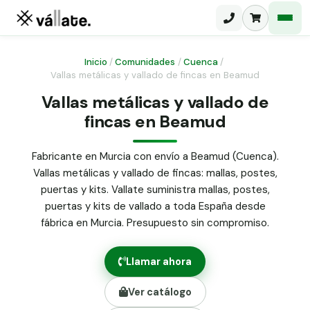
Inicio
/
Comunidades
/
Cuenca
/
Vallas metálicas y vallado de fincas en Beamud
Malla electrosoldada
Vallas metálicas y vallado de
fincas en Beamud
Malla ganadera
Puerta abatible dos hojas
Malla simple torsión
Puerta acceso peatonal
Fabricante en Murcia con envío a Beamud (Cuenca).
Vallas metálicas y vallado de fincas: mallas, postes,
Malla triple torsión
Poste malla Hércules
puertas y kits. Vallate suministra mallas, postes,
Panel malla H.
puertas y kits de vallado a toda España desde
Poste malla simple torsión
Alambre de espino galvanizado
fábrica en Murcia. Presupuesto sin compromiso.
Alambre liso galvanizado
Malla ocultación 70 g/m² verde
Llamar ahora
Abrazadera PVC malla H.
Ver catálogo