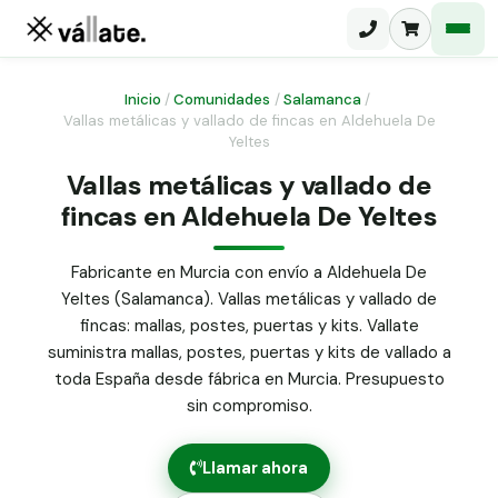
Inicio
/
Comunidades
/
Salamanca
/
Vallas metálicas y vallado de fincas en Aldehuela De
Yeltes
Malla electrosoldada
Vallas metálicas y vallado de
Malla ganadera
Puerta abatible dos hojas
fincas en Aldehuela De Yeltes
Malla simple torsión
Puerta acceso peatonal
Fabricante en Murcia con envío a Aldehuela De
Malla triple torsión
Yeltes (Salamanca). Vallas metálicas y vallado de
Poste malla Hércules
Panel malla H.
fincas: mallas, postes, puertas y kits. Vallate
Poste malla simple torsión
suministra mallas, postes, puertas y kits de vallado a
Alambre de espino galvanizado
toda España desde fábrica en Murcia. Presupuesto
Alambre liso galvanizado
sin compromiso.
Malla ocultación 70 g/m² verde
Abrazadera PVC malla H.
Llamar ahora