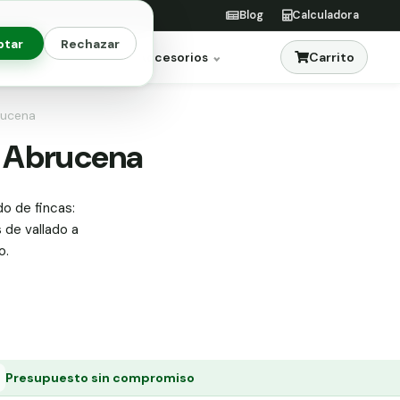
Blog
Calculadora
ptar
Rechazar
Carrito
res
Jardinería
Accesorios
brucena
en Abrucena
do de fincas:
s de vallado a
o.
Presupuesto sin compromiso