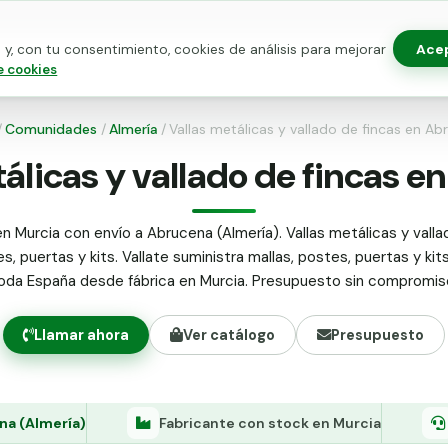
Ace
y, con tu consentimiento, cookies de análisis para mejorar
as para vallado
Kits de vallado
Postes metálicos
Alamb
e cookies
/
Comunidades
/
Almería
/
Vallas metálicas y vallado de fincas en A
álicas y vallado de fincas 
n Murcia con envío a Abrucena (Almería). Vallas metálicas y valla
s, puertas y kits. Vallate suministra mallas, postes, puertas y kit
oda España desde fábrica en Murcia. Presupuesto sin compromis
Llamar ahora
Ver catálogo
Presupuesto
a (Almería)
Fabricante con stock en Murcia