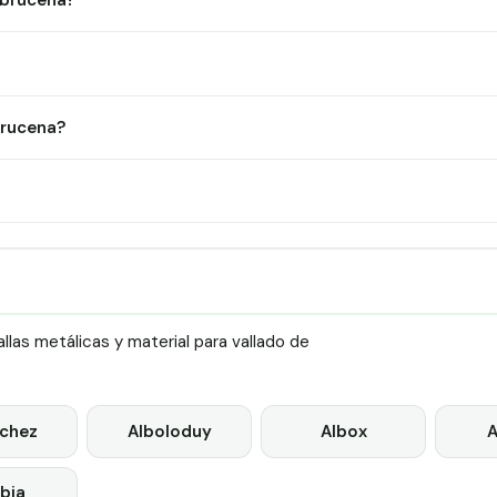
Abrucena?
brucena?
las metálicas y material para vallado de
chez
Alboloduy
Albox
A
bia