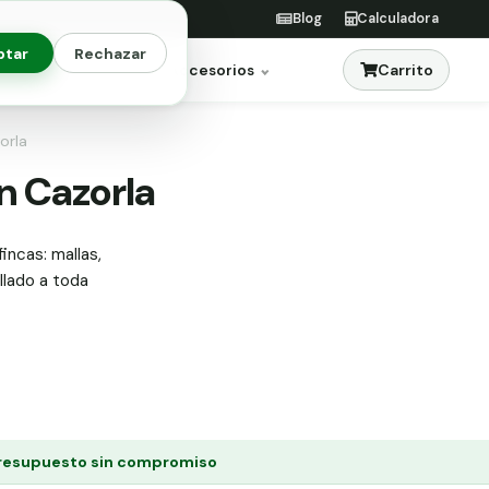
Blog
Calculadora
ptar
Rechazar
Carrito
res
Jardinería
Accesorios
orla
en Cazorla
incas: mallas,
allado a toda
resupuesto sin compromiso