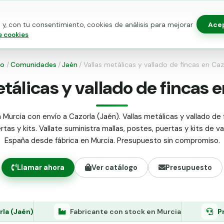
Ace
y, con tu consentimiento, cookies de análisis para mejorar
as para vallado
Kits de vallado
Postes metálicos
Alamb
e cookies
io
/
Comunidades
/
Jaén
/
Vallas metálicas y vallado de fincas en Caz
tálicas y vallado de fincas 
 Murcia con envío a Cazorla (Jaén). Vallas metálicas y vallado de f
tas y kits. Vallate suministra mallas, postes, puertas y kits de v
España desde fábrica en Murcia. Presupuesto sin compromiso.
Llamar ahora
Ver catálogo
Presupuesto
rla (Jaén)
Fabricante con stock en Murcia
P