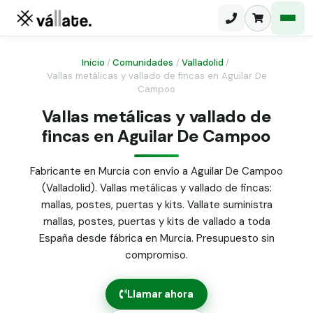
Inicio
/
Comunidades
/
Valladolid
/
Vallas metálicas y vallado de fincas en Aguilar De
Campoo
Malla electrosoldada
Vallas metálicas y vallado de
Malla ganadera
Puerta abatible dos hojas
fincas en Aguilar De Campoo
Malla simple torsión
Puerta acceso peatonal
Fabricante en Murcia con envío a Aguilar De Campoo
Malla triple torsión
(Valladolid). Vallas metálicas y vallado de fincas:
Poste malla Hércules
Panel malla H.
mallas, postes, puertas y kits. Vallate suministra
Poste malla simple torsión
mallas, postes, puertas y kits de vallado a toda
Alambre de espino galvanizado
España desde fábrica en Murcia. Presupuesto sin
Alambre liso galvanizado
compromiso.
Malla ocultación 70 g/m² verde
Abrazadera PVC malla H.
Llamar ahora