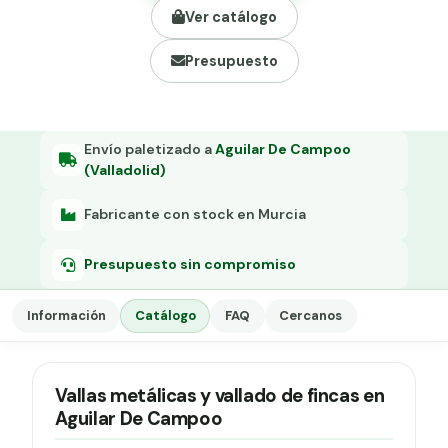
Grapa malla H.
Ver catálogo
Grapadora
Presupuesto
Grapas a-18
Tensor galvanizado
Envío paletizado a
Aguilar De Campoo
(Valladolid)
Fabricante con stock en Murcia
Presupuesto sin compromiso
Información
Catálogo
FAQ
Cercanos
Vallas metálicas y vallado de fincas en
Aguilar De Campoo