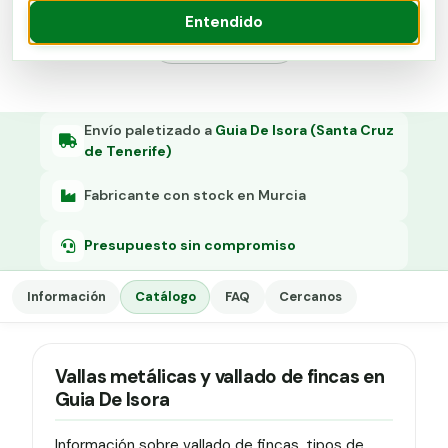
Grapa malla H.
Entendido
Presupuesto
Grapadora
Grapas a-18
Tensor galvanizado
Envío paletizado a
Guia De Isora (Santa Cruz
de Tenerife)
Fabricante con stock en Murcia
Presupuesto sin compromiso
Información
Catálogo
FAQ
Cercanos
Vallas metálicas y vallado de fincas en
Guia De Isora
Información sobre vallado de fincas, tipos de