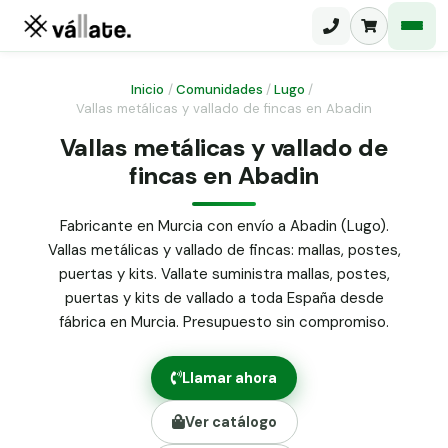
Inicio
/
Comunidades
/
Lugo
/
Vallas metálicas y vallado de fincas en Abadin
Malla electrosoldada
Vallas metálicas y vallado de
fincas en Abadin
Malla ganadera
Puerta abatible dos hojas
Malla simple torsión
Puerta acceso peatonal
Fabricante en Murcia con envío a Abadin (Lugo).
Vallas metálicas y vallado de fincas: mallas, postes,
Malla triple torsión
Poste malla Hércules
puertas y kits. Vallate suministra mallas, postes,
Panel malla H.
puertas y kits de vallado a toda España desde
Poste malla simple torsión
Alambre de espino galvanizado
fábrica en Murcia. Presupuesto sin compromiso.
Alambre liso galvanizado
Malla ocultación 70 g/m² verde
Llamar ahora
Abrazadera PVC malla H.
Ver catálogo