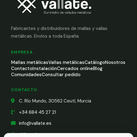
Fabricantes y distribuidores de mallas y vallas
metálicas. Envíos a toda España.
EMPRESA
Mallas metálicas
Vallas metálicas
Catálogo
Nosotros
Contacto
Instalación
Cercados online
Blog
Comunidades
Consultar pedido
CONTACTO
C. Río Mundo, 30562 Ceutí, Murcia
+34 684 45 27 21
info@vallate.es
WhatsApp