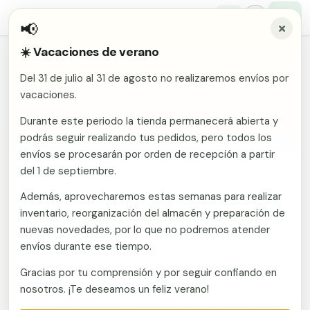
📢
☀️ Vacaciones de verano
Inicio
/
Comunidades
/
Badajoz
/
Vallas metálicas y vallado de fincas en Alburquerque
Del 31 de julio al 31 de agosto no realizaremos envíos por
Malla electrosoldada
vacaciones.
Vallas metálicas y vallado de
fincas en Alburquerque
Malla ganadera
Durante este periodo la tienda permanecerá abierta y
Puerta abatible dos hojas
podrás seguir realizando tus pedidos, pero todos los
Malla simple torsión
Puerta acceso peatonal
envíos se procesarán por orden de recepción a partir
Fabricante en Murcia con envío a Alburquerque
del 1 de septiembre.
(Badajoz). Vallas metálicas y vallado de fincas:
Malla triple torsión
Poste malla Hércules
mallas, postes, puertas y kits. Vallate suministra
Además, aprovecharemos estas semanas para realizar
Panel malla H.
mallas, postes, puertas y kits de vallado a toda
inventario, reorganización del almacén y preparación de
Poste malla simple torsión
Alambre de espino galvanizado
España desde fábrica en Murcia. Presupuesto sin
nuevas novedades, por lo que no podremos atender
compromiso.
envíos durante ese tiempo.
Alambre liso galvanizado
Malla ocultación 70 g/m² verde
Gracias por tu comprensión y por seguir confiando en
Llamar ahora
Abrazadera PVC malla H.
nosotros. ¡Te deseamos un feliz verano!
Ver catálogo