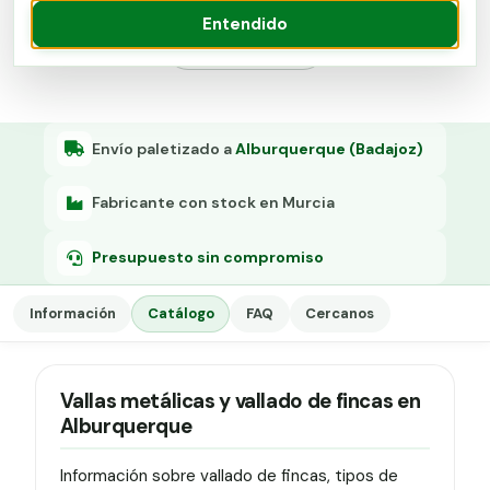
Grapa malla H.
Entendido
Presupuesto
Grapadora
Grapas a-18
Tensor galvanizado
Envío paletizado a
Alburquerque (Badajoz)
Fabricante con stock en Murcia
Presupuesto sin compromiso
Información
Catálogo
FAQ
Cercanos
Vallas metálicas y vallado de fincas en
Alburquerque
Información sobre vallado de fincas, tipos de