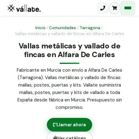
Inicio
/
Comunidades
/
Tarragona
/
Vallas metálicas y vallado de fincas en Alfara De Carles
Malla electrosoldada
Vallas metálicas y vallado de
fincas en Alfara De Carles
Malla ganadera
Puerta abatible dos hojas
Malla simple torsión
Puerta acceso peatonal
Fabricante en Murcia con envío a Alfara De Carles
(Tarragona). Vallas metálicas y vallado de fincas:
Malla triple torsión
Poste malla Hércules
mallas, postes, puertas y kits. Vallate suministra
Panel malla H.
mallas, postes, puertas y kits de vallado a toda
Poste malla simple torsión
Alambre de espino galvanizado
España desde fábrica en Murcia. Presupuesto sin
compromiso.
Alambre liso galvanizado
Malla ocultación 70 g/m² verde
Llamar ahora
Abrazadera PVC malla H.
Ver catálogo