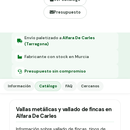
Grapa malla H.
Presupuesto
Grapadora
Grapas a-18
Tensor galvanizado
Envío paletizado a
Alfara De Carles
(Tarragona)
Fabricante con stock en Murcia
Presupuesto sin compromiso
Información
Catálogo
FAQ
Cercanos
Vallas metálicas y vallado de fincas en
Alfara De Carles
Información sobre vallado de fincas, tipos de