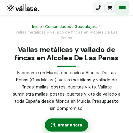
Inicio
/
Comunidades
/
Guadalajara
/
Vallas metálicas y vallado de fincas en Alcolea De Las
Penas
Malla electrosoldada
Vallas metálicas y vallado de
Malla ganadera
Puerta abatible dos hojas
fincas en Alcolea De Las Penas
Malla simple torsión
Puerta acceso peatonal
Fabricante en Murcia con envío a Alcolea De Las
Malla triple torsión
Penas (Guadalajara). Vallas metálicas y vallado de
Poste malla Hércules
Panel malla H.
fincas: mallas, postes, puertas y kits. Vallate
Poste malla simple torsión
suministra mallas, postes, puertas y kits de vallado a
Alambre de espino galvanizado
toda España desde fábrica en Murcia. Presupuesto
Alambre liso galvanizado
sin compromiso.
Malla ocultación 70 g/m² verde
Abrazadera PVC malla H.
Llamar ahora