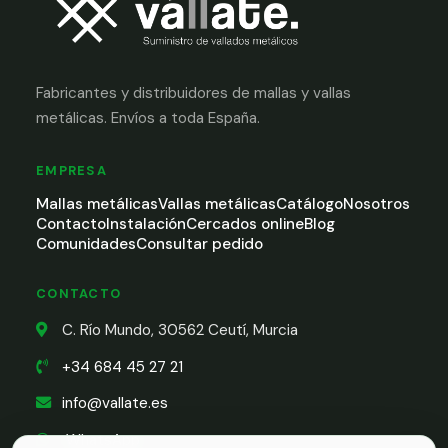
Fabricantes y distribuidores de mallas y vallas
metálicas. Envíos a toda España.
EMPRESA
Mallas metálicas
Vallas metálicas
Catálogo
Nosotros
Contacto
Instalación
Cercados online
Blog
Comunidades
Consultar pedido
CONTACTO
C. Río Mundo, 30562 Ceutí, Murcia
+34 684 45 27 21
info@vallate.es
WhatsApp