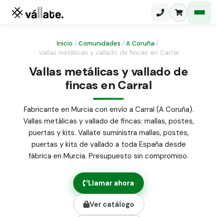
Inicio
/
Comunidades
/
A Coruña
/
Vallas metálicas y vallado de fincas en Carral
Malla electrosoldada
Vallas metálicas y vallado de
fincas en Carral
Malla ganadera
Puerta abatible dos hojas
Malla simple torsión
Puerta acceso peatonal
Fabricante en Murcia con envío a Carral (A Coruña).
Vallas metálicas y vallado de fincas: mallas, postes,
Malla triple torsión
Poste malla Hércules
puertas y kits. Vallate suministra mallas, postes,
Panel malla H.
puertas y kits de vallado a toda España desde
Poste malla simple torsión
Alambre de espino galvanizado
fábrica en Murcia. Presupuesto sin compromiso.
Alambre liso galvanizado
Malla ocultación 70 g/m² verde
Llamar ahora
Abrazadera PVC malla H.
Ver catálogo