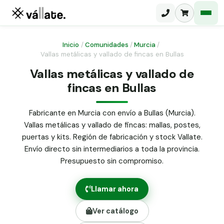
Inicio
/
Comunidades
/
Murcia
/
Vallas metálicas y vallado de fincas en Bullas
Malla electrosoldada
Vallas metálicas y vallado de
fincas en Bullas
Malla ganadera
Puerta abatible dos hojas
Malla simple torsión
Puerta acceso peatonal
Fabricante en Murcia con envío a Bullas (Murcia).
Vallas metálicas y vallado de fincas: mallas, postes,
Malla triple torsión
Poste malla Hércules
puertas y kits. Región de fabricación y stock Vallate.
Panel malla H.
Envío directo sin intermediarios a toda la provincia.
Poste malla simple torsión
Alambre de espino galvanizado
Presupuesto sin compromiso.
Alambre liso galvanizado
Malla ocultación 70 g/m² verde
Llamar ahora
Abrazadera PVC malla H.
Ver catálogo