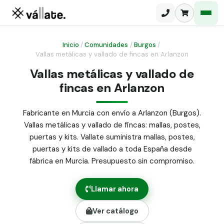
Inicio
/
Comunidades
/
Burgos
/
Vallas metálicas y vallado de fincas en Arlanzon
Malla electrosoldada
Vallas metálicas y vallado de
fincas en Arlanzon
Malla ganadera
Puerta abatible dos hojas
Malla simple torsión
Puerta acceso peatonal
Fabricante en Murcia con envío a Arlanzon (Burgos).
Vallas metálicas y vallado de fincas: mallas, postes,
Malla triple torsión
Poste malla Hércules
puertas y kits. Vallate suministra mallas, postes,
Panel malla H.
puertas y kits de vallado a toda España desde
Poste malla simple torsión
Alambre de espino galvanizado
fábrica en Murcia. Presupuesto sin compromiso.
Alambre liso galvanizado
Malla ocultación 70 g/m² verde
Llamar ahora
Abrazadera PVC malla H.
Ver catálogo