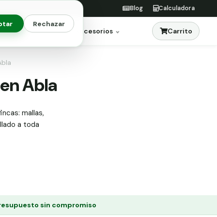
Blog
Calculadora
ptar
Rechazar
Carrito
res
Jardinería
Accesorios
Abla
 en Abla
incas: mallas,
allado a toda
resupuesto sin compromiso