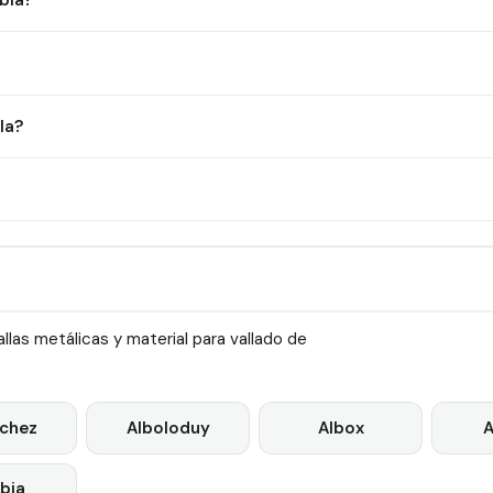
bla?
la?
las metálicas y material para vallado de
chez
Alboloduy
Albox
A
bia