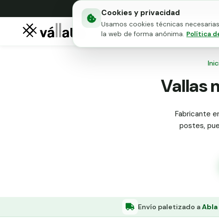
Cookies y privacidad
Usamos cookies técnicas necesarias 
Mallas metálicas
Puert
la web de forma anónima.
Política d
Inic
Vallas 
Fabricante en
postes, puer
Envío paletizado a
Abla