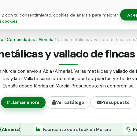
Ace
y, con tu consentimiento, cookies de análisis para mejorar
as para vallado
Kits de vallado
Postes metálicos
Alamb
e cookies
io
/
Comunidades
/
Almería
/
Vallas metálicas y vallado de fincas en 
metálicas y vallado de fincas
 Murcia con envío a Abla (Almería). Vallas metálicas y vallado de f
tas y kits. Vallate suministra mallas, postes, puertas y kits de v
España desde fábrica en Murcia. Presupuesto sin compromiso.
Llamar ahora
Ver catálogo
Presupuesto
 (Almería)
Fabricante con stock en Murcia
P