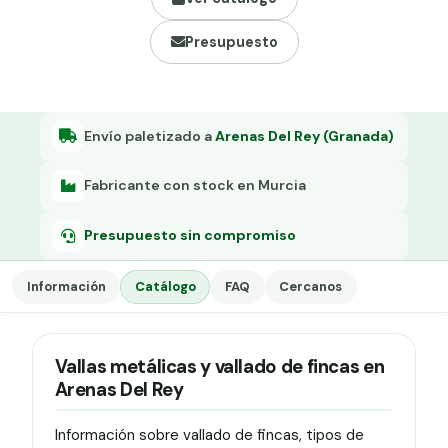
Grapa malla H.
Presupuesto
Grapadora
Grapas a-18
Tensor galvanizado
Envío paletizado a
Arenas Del Rey (Granada)
Fabricante con stock en Murcia
Presupuesto sin compromiso
Información
Catálogo
FAQ
Cercanos
Vallas metálicas y vallado de fincas en
Arenas Del Rey
Información sobre vallado de fincas, tipos de