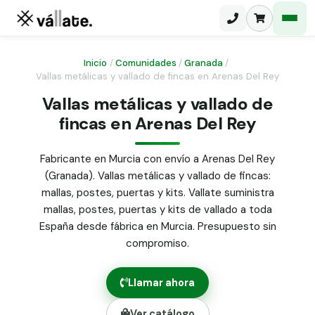
Inicio
/
Comunidades
/
Granada
/
Vallas metálicas y vallado de fincas en Arenas Del Rey
Malla electrosoldada
Vallas metálicas y vallado de
fincas en Arenas Del Rey
Malla ganadera
Puerta abatible dos hojas
Malla simple torsión
Puerta acceso peatonal
Fabricante en Murcia con envío a Arenas Del Rey
(Granada). Vallas metálicas y vallado de fincas:
Malla triple torsión
Poste malla Hércules
mallas, postes, puertas y kits. Vallate suministra
Panel malla H.
mallas, postes, puertas y kits de vallado a toda
Poste malla simple torsión
Alambre de espino galvanizado
España desde fábrica en Murcia. Presupuesto sin
compromiso.
Alambre liso galvanizado
Malla ocultación 70 g/m² verde
Llamar ahora
Abrazadera PVC malla H.
Ver catálogo