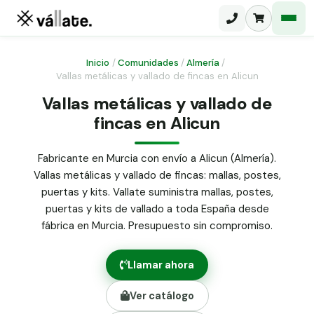
Inicio
/
Comunidades
/
Almería
/
Vallas metálicas y vallado de fincas en Alicun
Malla electrosoldada
Vallas metálicas y vallado de
fincas en Alicun
Malla ganadera
Puerta abatible dos hojas
Malla simple torsión
Puerta acceso peatonal
Fabricante en Murcia con envío a Alicun (Almería).
Vallas metálicas y vallado de fincas: mallas, postes,
Malla triple torsión
Poste malla Hércules
puertas y kits. Vallate suministra mallas, postes,
Panel malla H.
puertas y kits de vallado a toda España desde
Poste malla simple torsión
Alambre de espino galvanizado
fábrica en Murcia. Presupuesto sin compromiso.
Alambre liso galvanizado
Malla ocultación 70 g/m² verde
Llamar ahora
Abrazadera PVC malla H.
Ver catálogo